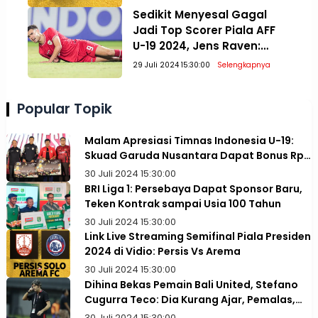
Presiden 2024
Sedikit Menyesal Gagal
Jadi Top Scorer Piala AFF
U-19 2024, Jens Raven:
Paling Penting Juara!
29 Juli 2024 15:30:00
Selengkapnya
Popular Topik
Malam Apresiasi Timnas Indonesia U-19:
Skuad Garuda Nusantara Dapat Bonus Rp1
Miliar
30 Juli 2024 15:30:00
BRI Liga 1: Persebaya Dapat Sponsor Baru,
Teken Kontrak sampai Usia 100 Tahun
30 Juli 2024 15:30:00
Link Live Streaming Semifinal Piala Presiden
2024 di Vidio: Persis Vs Arema
30 Juli 2024 15:30:00
Dihina Bekas Pemain Bali United, Stefano
Cugurra Teco: Dia Kurang Ajar, Pemalas,
dan Tidak Paham Taktik
30 Juli 2024 15:30:00