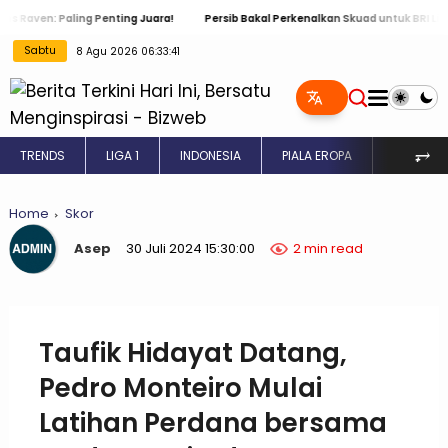
: Paling Penting Juara!
Persib Bakal Perkenalkan Skuad untuk BRI Liga 1 2024
Sabtu
8 Agu 2026 06:33:41
⥅
TRENDS
LIGA 1
INDONESIA
PIALA EROPA
INGGRIS
Home
Skor
Asep
30 Juli 2024 15:30:00
2 min read
Taufik Hidayat Datang,
Pedro Monteiro Mulai
Latihan Perdana bersama