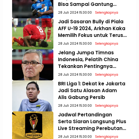
Bisa Sampai Gantung
Sepatu
28 Juli 2024 15:30:00
Selengkapnya
Jadi Sasaran Bully di Piala
AFF U-19 2024, Arkhan Kaka
Memilih Fokus untuk Terus
Meningkatkan Diri
28 Juli 2024 15:30:00
Selengkapnya
Jelang Jumpa Timnas
Indonesia, Pelatih China
Tekankan Pentingnya
Mental Bertanding di
28 Juli 2024 15:30:00
Selengkapnya
Kualifikasi Piala Dunia 2026
BRI Liga 1: Dekat ke Jakarta
Jadi Satu Alasan Adam
Alis Gabung Persib
28 Juli 2024 15:30:00
Selengkapnya
Jadwal Pertandingan
Serta Siaran Langsung Plus
Live Streaming Perebutan
Posisi Tiga dan Final Piala
28 Juli 2024 15:30:00
Selengkapnya