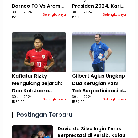
Borneo FC Vs Arema
Presiden 2024, Karim
di Vidio, 4 Agustus
30 Juli 2024
Rossi Berusaha
30 Juli 2024
Selengkapnya
Selengkapnya
15:30:00
15:30:00
2024
Temukan Performa
Terbaik
Kafiatur Rizky
Gilbert Agius Ungkap
Mengulang Sejarah:
Dua Kerugian PSIS
Dua Kali Juara
Tak Berpartisipasi di
Bersama Timnas
30 Juli 2024
Piala Presiden 2024:
30 Juli 2024
Selengkapnya
Selengkapnya
15:30:00
15:30:00
Indonesia Kelompok
Aspek Finansial Ikut
Umur
Terdampak
Postingan Terbaru
David da Silva Ingin Terus
Berprestasi di Persib, Kalau