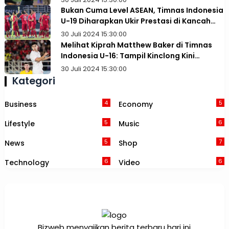
Bukan Cuma Level ASEAN, Timnas Indonesia
U-19 Diharapkan Ukir Prestasi di Kancah
Asia
30 Juli 2024 15:30:00
Melihat Kiprah Matthew Baker di Timnas
Indonesia U-16: Tampil Kinclong Kini
Terancam Dibajak Australia
30 Juli 2024 15:30:00
Kategori
4
5
Business
Economy
5
6
Lifestyle
Music
5
7
News
Shop
6
6
Technology
Video
Bizweb menyajikan berita terbaru hari ini