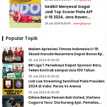
Presiden 2024
Sedikit Menyesal Gagal
Jadi Top Scorer Piala AFF
U-19 2024, Jens Raven:
Paling Penting Juara!
29 Juli 2024 15:30:00
Selengkapnya
Popular Topik
Malam Apresiasi Timnas Indonesia U-19:
Skuad Garuda Nusantara Dapat Bonus Rp1
Miliar
30 Juli 2024 15:30:00
BRI Liga 1: Persebaya Dapat Sponsor Baru,
Teken Kontrak sampai Usia 100 Tahun
30 Juli 2024 15:30:00
Link Live Streaming Semifinal Piala Presiden
2024 di Vidio: Persis Vs Arema
30 Juli 2024 15:30:00
Dihina Bekas Pemain Bali United, Stefano
Cugurra Teco: Dia Kurang Ajar, Pemalas,