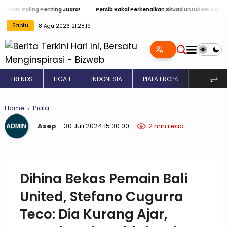
aling Penting Juara!
Persib Bakal Perkenalkan Skuad untuk BRI Liga 1 2024 / 
8 Agu 2026
Sabtu
21:28:20
⥅
TRENDS
LIGA 1
INDONESIA
PIALA EROPA
INGGRIS
Home
Piala
Asep
30 Juli 2024 15:30:00
2 min read
Dihina Bekas Pemain Bali
United, Stefano Cugurra
Teco: Dia Kurang Ajar,