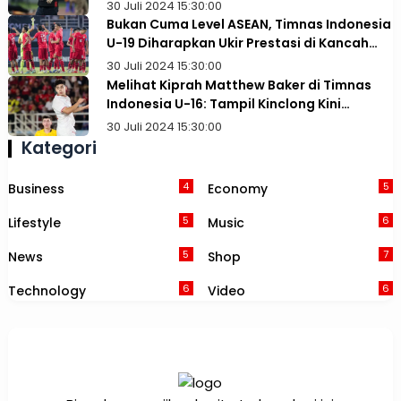
dan Tidak Paham Taktik
30 Juli 2024 15:30:00
Bukan Cuma Level ASEAN, Timnas Indonesia
U-19 Diharapkan Ukir Prestasi di Kancah
Asia
30 Juli 2024 15:30:00
Melihat Kiprah Matthew Baker di Timnas
Indonesia U-16: Tampil Kinclong Kini
Terancam Dibajak Australia
30 Juli 2024 15:30:00
Kategori
4
5
Business
Economy
5
6
Lifestyle
Music
5
7
News
Shop
6
6
Technology
Video