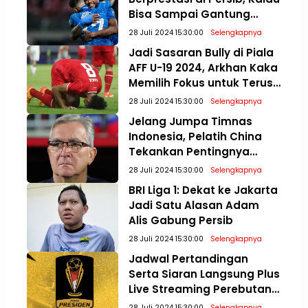
Bisa Sampai Gantung
Sepatu
28 Juli 2024 15:30:00
Selengkapnya
Jadi Sasaran Bully di Piala
AFF U-19 2024, Arkhan Kaka
Memilih Fokus untuk Terus
Meningkatkan Diri
28 Juli 2024 15:30:00
Selengkapnya
Jelang Jumpa Timnas
Indonesia, Pelatih China
Tekankan Pentingnya
Mental Bertanding di
28 Juli 2024 15:30:00
Selengkapnya
Kualifikasi Piala Dunia 2026
BRI Liga 1: Dekat ke Jakarta
Jadi Satu Alasan Adam
Alis Gabung Persib
28 Juli 2024 15:30:00
Selengkapnya
Jadwal Pertandingan
Serta Siaran Langsung Plus
Live Streaming Perebutan
Posisi Tiga dan Final Piala
28 Juli 2024 15:30:00
Selengkapnya