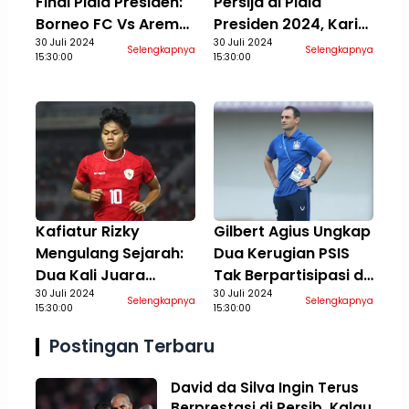
Final Piala Presiden:
Persija di Piala
Borneo FC Vs Arema
Presiden 2024, Karim
di Vidio, 4 Agustus
30 Juli 2024
Rossi Berusaha
30 Juli 2024
Selengkapnya
Selengkapnya
15:30:00
15:30:00
2024
Temukan Performa
Terbaik
Kafiatur Rizky
Gilbert Agius Ungkap
Mengulang Sejarah:
Dua Kerugian PSIS
Dua Kali Juara
Tak Berpartisipasi di
Bersama Timnas
30 Juli 2024
Piala Presiden 2024:
30 Juli 2024
Selengkapnya
Selengkapnya
15:30:00
15:30:00
Indonesia Kelompok
Aspek Finansial Ikut
Umur
Terdampak
Postingan Terbaru
David da Silva Ingin Terus
Berprestasi di Persib, Kalau