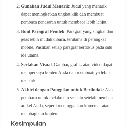
Gunakan Judul Menarik
: Judul yang menarik
dapat meningkatkan tingkat klik dan membuat
pembaca penasaran untuk membaca lebih lanjut.
Buat Paragraf Pendek
: Paragraf yang singkat dan
jelas lebih mudah dibaca, terutama di perangkat
mobile. Pastikan setiap paragraf berfokus pada satu
ide utama.
Sertakan Visual
: Gambar, grafik, atau video dapat
memperkaya konten Anda dan membuatnya lebih
menarik.
Akhiri dengan Panggilan untuk Bertindak
: Ajak
pembaca untuk melakukan sesuatu setelah membaca
artikel Anda, seperti meninggalkan komentar atau
membagikan konten.
Kesimpulan