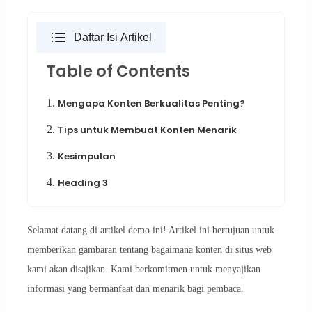
Daftar Isi Artikel
Table of Contents
1.
Mengapa Konten Berkualitas Penting?
2.
Tips untuk Membuat Konten Menarik
3.
Kesimpulan
4.
Heading 3
Selamat datang di artikel demo ini! Artikel ini bertujuan untuk
memberikan gambaran tentang bagaimana konten di situs web
kami akan disajikan. Kami berkomitmen untuk menyajikan
informasi yang bermanfaat dan menarik bagi pembaca.