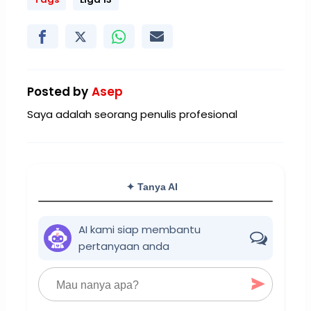
Posted by
Asep
Saya adalah seorang penulis profesional
✦ Tanya AI
AI kami siap membantu
pertanyaan anda