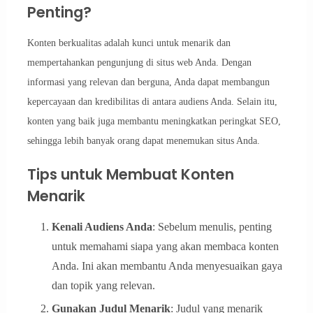
Penting?
Konten berkualitas adalah kunci untuk menarik dan
mempertahankan pengunjung di situs web Anda. Dengan
informasi yang relevan dan berguna, Anda dapat membangun
kepercayaan dan kredibilitas di antara audiens Anda. Selain itu,
konten yang baik juga membantu meningkatkan peringkat SEO,
sehingga lebih banyak orang dapat menemukan situs Anda.
Tips untuk Membuat Konten
Menarik
Kenali Audiens Anda
: Sebelum menulis, penting
untuk memahami siapa yang akan membaca konten
Anda. Ini akan membantu Anda menyesuaikan gaya
dan topik yang relevan.
Gunakan Judul Menarik
: Judul yang menarik