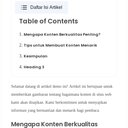
Daftar Isi Artikel
Table of Contents
1.
Mengapa Konten Berkualitas Penting?
2.
Tips untuk Membuat Konten Menarik
3.
Kesimpulan
4.
Heading 3
Selamat datang di artikel demo ini! Artikel ini bertujuan untuk
memberikan gambaran tentang bagaimana konten di situs web
kami akan disajikan. Kami berkomitmen untuk menyajikan
informasi yang bermanfaat dan menarik bagi pembaca.
Mengapa Konten Berkualitas