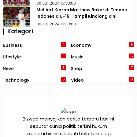
Asia
30 Juli 2024 15:30:00
Melihat Kiprah Matthew Baker di Timnas
Indonesia U-16: Tampil Kinclong Kini
Terancam Dibajak Australia
30 Juli 2024 15:30:00
Kategori
4
5
Business
Economy
5
6
Lifestyle
Music
5
7
News
Shop
6
6
Technology
Video
Bizweb menyajikan berita terbaru hari ini
seputar dunia politik terkini hukum
ekonomi bisnis selebriti bola teknologi