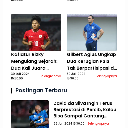
2024
Temukan Performa
Terbaik
Kafiatur Rizky
Gilbert Agius Ungkap
Mengulang Sejarah:
Dua Kerugian PSIS
Dua Kali Juara
Tak Berpartisipasi di
Bersama Timnas
30 Juli 2024
Piala Presiden 2024:
30 Juli 2024
Selengkapnya
Selengkapnya
15:30:00
15:30:00
Indonesia Kelompok
Aspek Finansial Ikut
Umur
Terdampak
Postingan Terbaru
David da Silva Ingin Terus
Berprestasi di Persib, Kalau
Bisa Sampai Gantung
Sepatu
28 Juli 2024 15:30:00
Selengkapnya