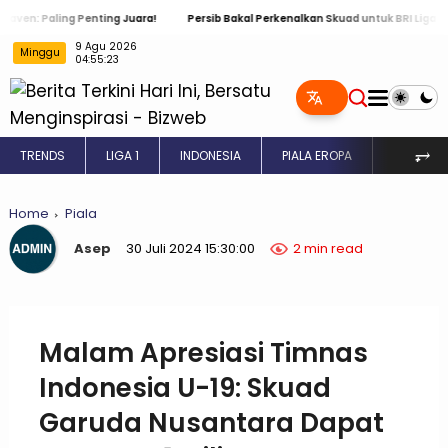
aling Penting Juara!
Persib Bakal Perkenalkan Skuad untuk BRI Liga 1 2024 / 
9 Agu 2026
Minggu
04:55:24
⥅
TRENDS
LIGA 1
INDONESIA
PIALA EROPA
INGGRIS
Home
Piala
Asep
30 Juli 2024 15:30:00
2 min read
Malam Apresiasi Timnas
Indonesia U-19: Skuad
Garuda Nusantara Dapat