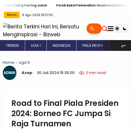
aling Penting Juara!
Persib Bakal Perkenalkan Skuad untuk BRI Liga 1 2024 / 
Kamis
6 Agu 2026 18:07:01
⥅
TRENDS
LIGA 1
INDONESIA
PIALA EROPA
INGGRIS
Home
Liga 5
Asep
30 Juli 2024 15:30:00
2 min read
Road to Final Piala Presiden
2024: Borneo FC Jumpa Si
Raja Turnamen