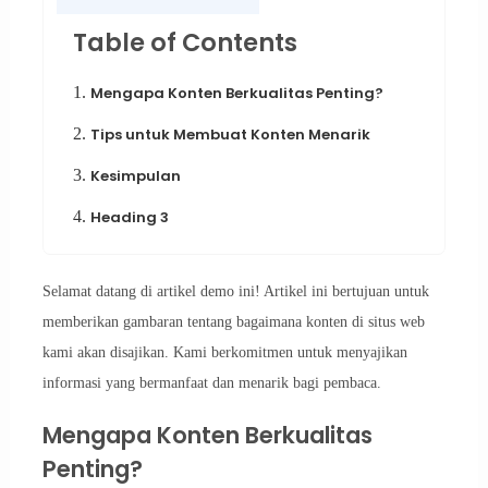
Table of Contents
1.
Mengapa Konten Berkualitas Penting?
2.
Tips untuk Membuat Konten Menarik
3.
Kesimpulan
4.
Heading 3
Selamat datang di artikel demo ini! Artikel ini bertujuan untuk
memberikan gambaran tentang bagaimana konten di situs web
kami akan disajikan. Kami berkomitmen untuk menyajikan
informasi yang bermanfaat dan menarik bagi pembaca.
Mengapa Konten Berkualitas
Penting?