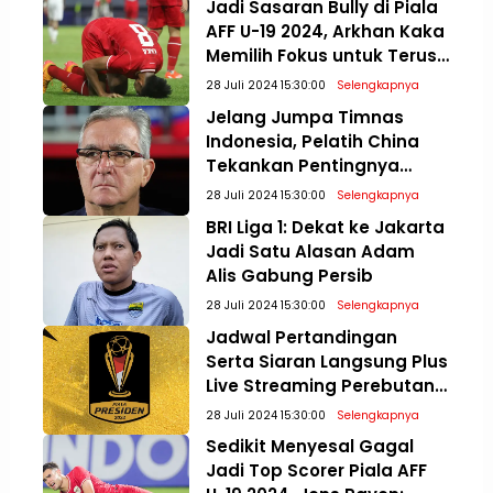
Jadi Sasaran Bully di Piala
AFF U-19 2024, Arkhan Kaka
Memilih Fokus untuk Terus
Meningkatkan Diri
28 Juli 2024 15:30:00
Selengkapnya
Jelang Jumpa Timnas
Indonesia, Pelatih China
Tekankan Pentingnya
Mental Bertanding di
28 Juli 2024 15:30:00
Selengkapnya
Kualifikasi Piala Dunia 2026
BRI Liga 1: Dekat ke Jakarta
Jadi Satu Alasan Adam
Alis Gabung Persib
28 Juli 2024 15:30:00
Selengkapnya
Jadwal Pertandingan
Serta Siaran Langsung Plus
Live Streaming Perebutan
Posisi Tiga dan Final Piala
28 Juli 2024 15:30:00
Selengkapnya
Presiden 2024
Sedikit Menyesal Gagal
Jadi Top Scorer Piala AFF