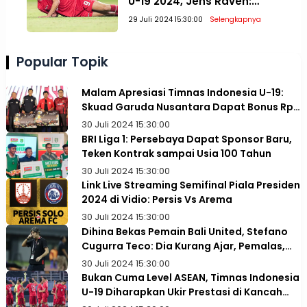
U-19 2024, Jens Raven:
Paling Penting Juara!
29 Juli 2024 15:30:00
Selengkapnya
Popular Topik
Malam Apresiasi Timnas Indonesia U-19:
Skuad Garuda Nusantara Dapat Bonus Rp1
Miliar
30 Juli 2024 15:30:00
BRI Liga 1: Persebaya Dapat Sponsor Baru,
Teken Kontrak sampai Usia 100 Tahun
30 Juli 2024 15:30:00
Link Live Streaming Semifinal Piala Presiden
2024 di Vidio: Persis Vs Arema
30 Juli 2024 15:30:00
Dihina Bekas Pemain Bali United, Stefano
Cugurra Teco: Dia Kurang Ajar, Pemalas,
dan Tidak Paham Taktik
30 Juli 2024 15:30:00
Bukan Cuma Level ASEAN, Timnas Indonesia
U-19 Diharapkan Ukir Prestasi di Kancah
Asia