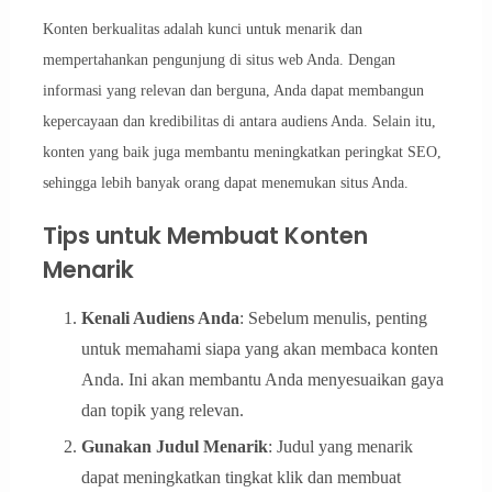
Konten berkualitas adalah kunci untuk menarik dan
mempertahankan pengunjung di situs web Anda. Dengan
informasi yang relevan dan berguna, Anda dapat membangun
kepercayaan dan kredibilitas di antara audiens Anda. Selain itu,
konten yang baik juga membantu meningkatkan peringkat SEO,
sehingga lebih banyak orang dapat menemukan situs Anda.
Tips untuk Membuat Konten
Menarik
Kenali Audiens Anda
: Sebelum menulis, penting
untuk memahami siapa yang akan membaca konten
Anda. Ini akan membantu Anda menyesuaikan gaya
dan topik yang relevan.
Gunakan Judul Menarik
: Judul yang menarik
dapat meningkatkan tingkat klik dan membuat