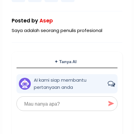
Posted by
Asep
Saya adalah seorang penulis profesional
✦ Tanya AI
AI kami siap membantu
pertanyaan anda