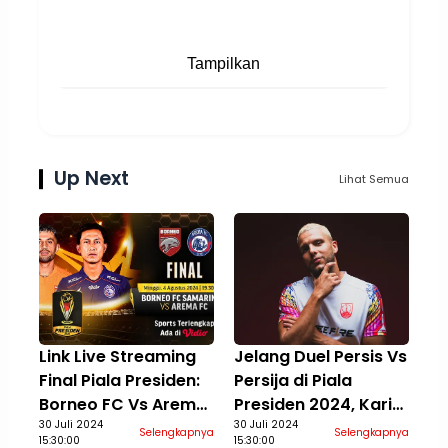
Tampilkan
Up Next
Lihat Semua
Link Live Streaming
Jelang Duel Persis Vs
Final Piala Presiden:
Persija di Piala
Borneo FC Vs Arema
Presiden 2024, Karim
di Vidio, 4 Agustus
30 Juli 2024
Rossi Berusaha
30 Juli 2024
Selengkapnya
Selengkapnya
15:30:00
15:30:00