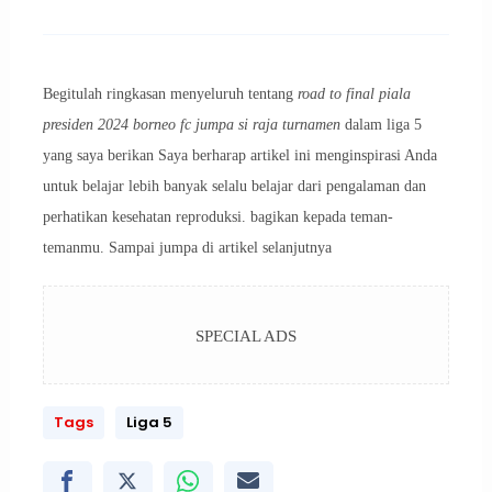
Begitulah ringkasan menyeluruh tentang
road to final piala
presiden 2024 borneo fc jumpa si raja turnamen
dalam liga 5
yang saya berikan Saya berharap artikel ini menginspirasi Anda
untuk belajar lebih banyak selalu belajar dari pengalaman dan
perhatikan kesehatan reproduksi. bagikan kepada teman-
temanmu. Sampai jumpa di artikel selanjutnya
SPECIAL ADS
Tags
Liga 5