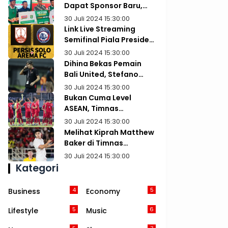
Dapat Sponsor Baru,
Teken Kontrak sampai
30 Juli 2024 15:30:00
Usia 100 Tahun
Link Live Streaming
Semifinal Piala Presiden
2024 di Vidio: Persis Vs
30 Juli 2024 15:30:00
Arema
Dihina Bekas Pemain
Bali United, Stefano
Cugurra Teco: Dia
30 Juli 2024 15:30:00
Kurang Ajar, Pemalas,
Bukan Cuma Level
dan Tidak Paham Taktik
ASEAN, Timnas
Indonesia U-19
30 Juli 2024 15:30:00
Diharapkan Ukir
Melihat Kiprah Matthew
Prestasi di Kancah Asia
Baker di Timnas
Indonesia U-16: Tampil
30 Juli 2024 15:30:00
Kinclong Kini Terancam
Kategori
Dibajak Australia
4
5
Business
Economy
5
6
Lifestyle
Music