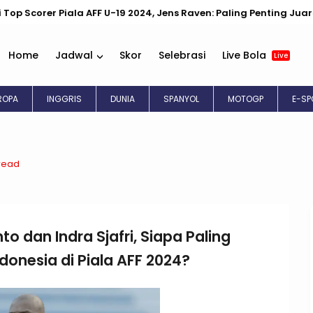
F U-19 2024, Jens Raven: Paling Penting Juara!
Persib Bakal
Home
Jadwal
Skor
Selebrasi
Live Bola
Live
EROPA
INGGRIS
DUNIA
SPANYOL
MOTOGP
E-SP
read
o dan Indra Sjafri, Siapa Paling
onesia di Piala AFF 2024?