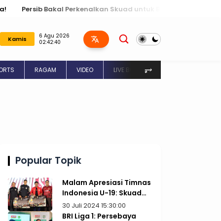
 Perkenalkan Skuad untuk BRI Liga 1 2024 / 2025 dengan Tema P
6 Agu 2026
Kamis
02:42:41
⥅
ORTS
RAGAM
VIDEO
LIVE BOLA
JADWAL BOLA
Popular Topik
Malam Apresiasi Timnas
Indonesia U-19: Skuad
Garuda Nusantara
30 Juli 2024 15:30:00
Dapat Bonus Rp1 Miliar
BRI Liga 1: Persebaya