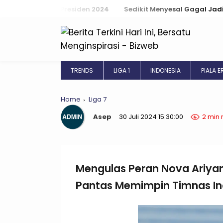
esiden 2024
Sedikit Menyesal Gagal Jadi Top Scorer Piala AF
TRENDS
LIGA 1
INDONESIA
PIALA 
Home
Liga 7
Asep
30 Juli 2024 15:30:00
2 min 
Mengulas Peran Nova Ariyant
Pantas Memimpin Timnas Ind