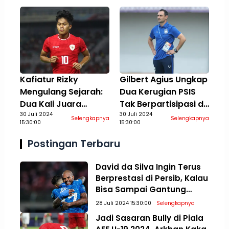
Terbaik
Kafiatur Rizky
Gilbert Agius Ungkap
Mengulang Sejarah:
Dua Kerugian PSIS
Dua Kali Juara
Tak Berpartisipasi di
Bersama Timnas
30 Juli 2024
Piala Presiden 2024:
30 Juli 2024
Selengkapnya
Selengkapnya
15:30:00
15:30:00
Indonesia Kelompok
Aspek Finansial Ikut
Umur
Terdampak
Postingan Terbaru
David da Silva Ingin Terus
Berprestasi di Persib, Kalau
Bisa Sampai Gantung
Sepatu
28 Juli 2024 15:30:00
Selengkapnya
Jadi Sasaran Bully di Piala