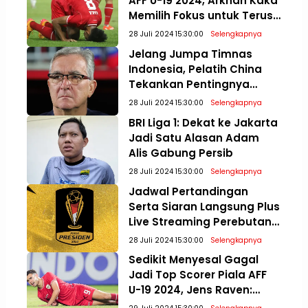
AFF U-19 2024, Arkhan Kaka
Memilih Fokus untuk Terus
Meningkatkan Diri
28 Juli 2024 15:30:00
Selengkapnya
Jelang Jumpa Timnas
Indonesia, Pelatih China
Tekankan Pentingnya
Mental Bertanding di
28 Juli 2024 15:30:00
Selengkapnya
Kualifikasi Piala Dunia 2026
BRI Liga 1: Dekat ke Jakarta
Jadi Satu Alasan Adam
Alis Gabung Persib
28 Juli 2024 15:30:00
Selengkapnya
Jadwal Pertandingan
Serta Siaran Langsung Plus
Live Streaming Perebutan
Posisi Tiga dan Final Piala
28 Juli 2024 15:30:00
Selengkapnya
Presiden 2024
Sedikit Menyesal Gagal
Jadi Top Scorer Piala AFF
U-19 2024, Jens Raven:
Paling Penting Juara!