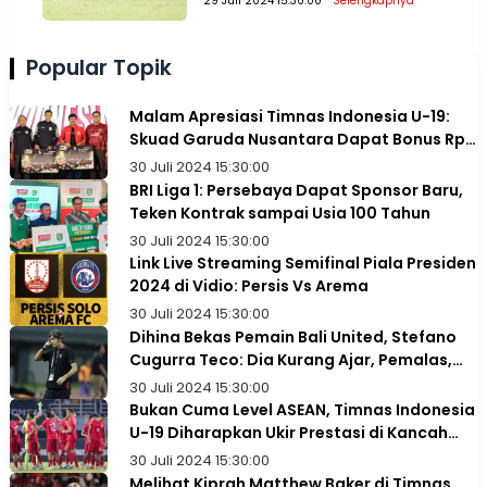
29 Juli 2024 15:30:00
Selengkapnya
Popular Topik
Malam Apresiasi Timnas Indonesia U-19:
Skuad Garuda Nusantara Dapat Bonus Rp1
Miliar
30 Juli 2024 15:30:00
BRI Liga 1: Persebaya Dapat Sponsor Baru,
Teken Kontrak sampai Usia 100 Tahun
30 Juli 2024 15:30:00
Link Live Streaming Semifinal Piala Presiden
2024 di Vidio: Persis Vs Arema
30 Juli 2024 15:30:00
Dihina Bekas Pemain Bali United, Stefano
Cugurra Teco: Dia Kurang Ajar, Pemalas,
dan Tidak Paham Taktik
30 Juli 2024 15:30:00
Bukan Cuma Level ASEAN, Timnas Indonesia
U-19 Diharapkan Ukir Prestasi di Kancah
Asia
30 Juli 2024 15:30:00
Melihat Kiprah Matthew Baker di Timnas