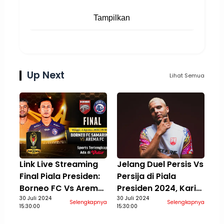
Tampilkan
Up Next
Lihat Semua
Link Live Streaming
Jelang Duel Persis Vs
Final Piala Presiden:
Persija di Piala
Borneo FC Vs Arema
Presiden 2024, Karim
di Vidio, 4 Agustus
30 Juli 2024
Rossi Berusaha
30 Juli 2024
Selengkapnya
Selengkapnya
15:30:00
15:30:00
2024
Temukan Performa