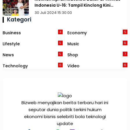
Indonesia U-16: Tampil Kinclong Kini
Terancam Dibajak Australia
30 Juli 2024 15:30:00
Kategori
4
5
Business
Economy
5
6
Lifestyle
Music
5
7
News
Shop
6
6
Technology
Video
Bizweb menyajikan berita terbaru hari ini
seputar dunia politik terkini hukum
ekonomi bisnis selebriti bola teknologi
update