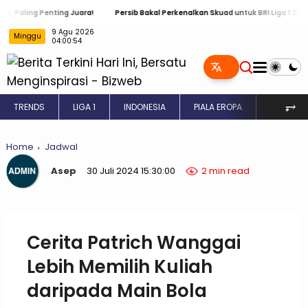
g Penting Juara!
Persib Bakal Perkenalkan Skuad untuk BRI Liga 1 2024 / 2025
9 Agu 2026
Minggu
04:00:55
⥅
TRENDS
LIGA 1
INDONESIA
PIALA EROPA
INGGRIS
Home
Jadwal
Asep
30 Juli 2024 15:30:00
2 min read
Cerita Patrich Wanggai
Lebih Memilih Kuliah
daripada Main Bola