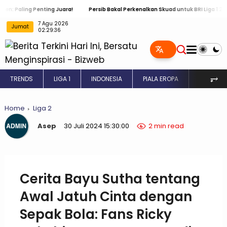
ng Penting Juara!
Persib Bakal Perkenalkan Skuad untuk BRI Liga 1 2024 / 202
Jumat
7 Agu 2026 02:29:37
⥅
TRENDS
LIGA 1
INDONESIA
PIALA EROPA
INGGRIS
Home
Liga 2
Asep
30 Juli 2024 15:30:00
2 min read
Cerita Bayu Sutha tentang
Awal Jatuh Cinta dengan
Sepak Bola: Fans Ricky