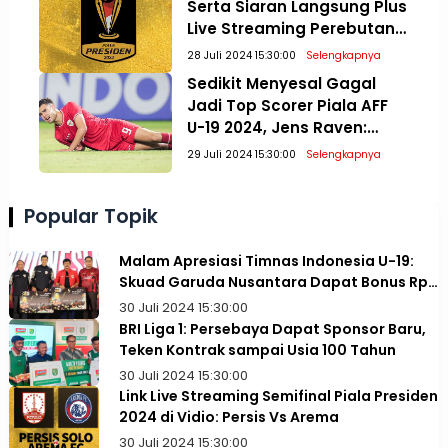
Serta Siaran Langsung Plus
Live Streaming Perebutan
Posisi Tiga dan Final Piala
28 Juli 2024 15:30:00
Selengkapnya
Presiden 2024
Sedikit Menyesal Gagal
Jadi Top Scorer Piala AFF
U-19 2024, Jens Raven:
Paling Penting Juara!
29 Juli 2024 15:30:00
Selengkapnya
Popular Topik
Malam Apresiasi Timnas Indonesia U-19:
Skuad Garuda Nusantara Dapat Bonus Rp1
Miliar
30 Juli 2024 15:30:00
BRI Liga 1: Persebaya Dapat Sponsor Baru,
Teken Kontrak sampai Usia 100 Tahun
30 Juli 2024 15:30:00
Link Live Streaming Semifinal Piala Presiden
2024 di Vidio: Persis Vs Arema
30 Juli 2024 15:30:00