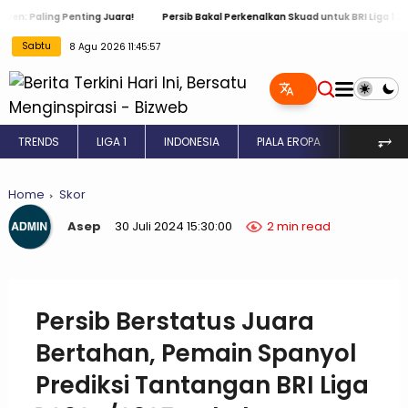
ng Penting Juara!
Persib Bakal Perkenalkan Skuad untuk BRI Liga 1 2024 / 202
Sabtu
8 Agu 2026 11:45:58
⥅
TRENDS
LIGA 1
INDONESIA
PIALA EROPA
INGGRIS
Home
Skor
Asep
30 Juli 2024 15:30:00
2 min read
Persib Berstatus Juara
Bertahan, Pemain Spanyol
Prediksi Tantangan BRI Liga