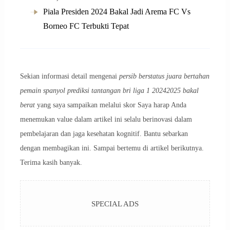
Piala Presiden 2024 Bakal Jadi Arema FC Vs
Borneo FC Terbukti Tepat
Sekian informasi detail mengenai
persib berstatus juara bertahan
pemain spanyol prediksi tantangan bri liga 1 20242025 bakal
berat
yang saya sampaikan melalui skor Saya harap Anda
menemukan value dalam artikel ini selalu berinovasi dalam
pembelajaran dan jaga kesehatan kognitif. Bantu sebarkan
dengan membagikan ini. Sampai bertemu di artikel berikutnya.
Terima kasih banyak.
SPECIAL ADS