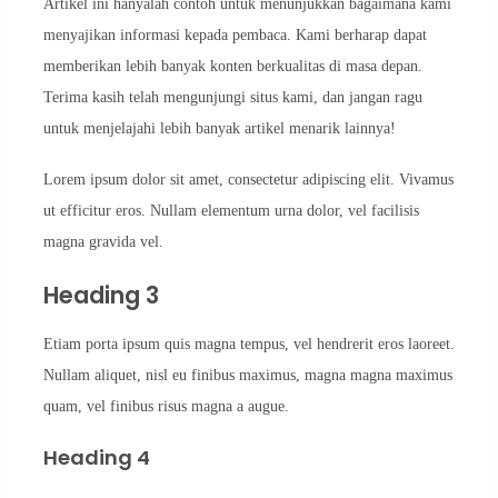
Artikel ini hanyalah contoh untuk menunjukkan bagaimana kami
menyajikan informasi kepada pembaca. Kami berharap dapat
memberikan lebih banyak konten berkualitas di masa depan.
Terima kasih telah mengunjungi situs kami, dan jangan ragu
untuk menjelajahi lebih banyak artikel menarik lainnya!
Lorem ipsum dolor sit amet, consectetur adipiscing elit. Vivamus
ut efficitur eros. Nullam elementum urna dolor, vel facilisis
magna gravida vel.
Heading 3
Etiam porta ipsum quis magna tempus, vel hendrerit eros laoreet.
Nullam aliquet, nisl eu finibus maximus, magna magna maximus
quam, vel finibus risus magna a augue.
Heading 4