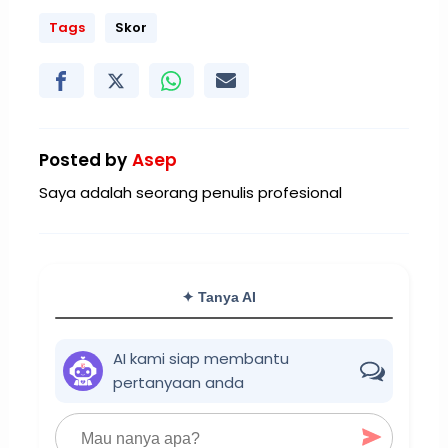
Tags
Skor
Posted by
Asep
Saya adalah seorang penulis profesional
✦ Tanya AI
AI kami siap membantu
pertanyaan anda