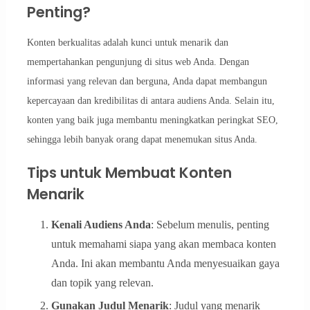
Penting?
Konten berkualitas adalah kunci untuk menarik dan
mempertahankan pengunjung di situs web Anda. Dengan
informasi yang relevan dan berguna, Anda dapat membangun
kepercayaan dan kredibilitas di antara audiens Anda. Selain itu,
konten yang baik juga membantu meningkatkan peringkat SEO,
sehingga lebih banyak orang dapat menemukan situs Anda.
Tips untuk Membuat Konten
Menarik
Kenali Audiens Anda
: Sebelum menulis, penting
untuk memahami siapa yang akan membaca konten
Anda. Ini akan membantu Anda menyesuaikan gaya
dan topik yang relevan.
Gunakan Judul Menarik
: Judul yang menarik