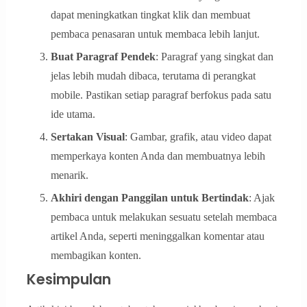
dapat meningkatkan tingkat klik dan membuat
pembaca penasaran untuk membaca lebih lanjut.
Buat Paragraf Pendek
: Paragraf yang singkat dan
jelas lebih mudah dibaca, terutama di perangkat
mobile. Pastikan setiap paragraf berfokus pada satu
ide utama.
Sertakan Visual
: Gambar, grafik, atau video dapat
memperkaya konten Anda dan membuatnya lebih
menarik.
Akhiri dengan Panggilan untuk Bertindak
: Ajak
pembaca untuk melakukan sesuatu setelah membaca
artikel Anda, seperti meninggalkan komentar atau
membagikan konten.
Kesimpulan