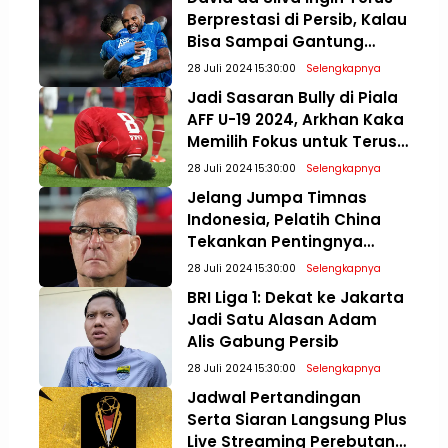
Berprestasi di Persib, Kalau
Bisa Sampai Gantung
Sepatu
28 Juli 2024 15:30:00
Selengkapnya
Jadi Sasaran Bully di Piala
AFF U-19 2024, Arkhan Kaka
Memilih Fokus untuk Terus
Meningkatkan Diri
28 Juli 2024 15:30:00
Selengkapnya
Jelang Jumpa Timnas
Indonesia, Pelatih China
Tekankan Pentingnya
Mental Bertanding di
28 Juli 2024 15:30:00
Selengkapnya
Kualifikasi Piala Dunia 2026
BRI Liga 1: Dekat ke Jakarta
Jadi Satu Alasan Adam
Alis Gabung Persib
28 Juli 2024 15:30:00
Selengkapnya
Jadwal Pertandingan
Serta Siaran Langsung Plus
Live Streaming Perebutan