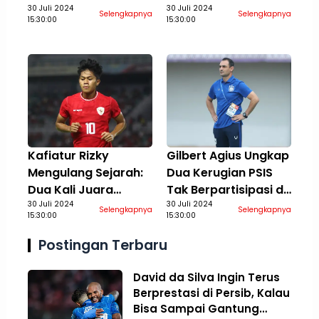
di Vidio, 4 Agustus
30 Juli 2024
Rossi Berusaha
30 Juli 2024
Selengkapnya
Selengkapnya
15:30:00
15:30:00
2024
Temukan Performa
Terbaik
Kafiatur Rizky
Gilbert Agius Ungkap
Mengulang Sejarah:
Dua Kerugian PSIS
Dua Kali Juara
Tak Berpartisipasi di
Bersama Timnas
30 Juli 2024
Piala Presiden 2024:
30 Juli 2024
Selengkapnya
Selengkapnya
15:30:00
15:30:00
Indonesia Kelompok
Aspek Finansial Ikut
Umur
Terdampak
Postingan Terbaru
David da Silva Ingin Terus
Berprestasi di Persib, Kalau
Bisa Sampai Gantung