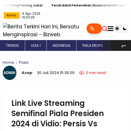
ng Penting Juara!
Persib Bakal Perkenalkan Skuad untuk BRI Liga 1 2024 / 20
6 Agu 2026
Kamis
16:00:29
⥅
TRENDS
LIGA 1
INDONESIA
PIALA EROPA
INGGRIS
Home
Piala
Asep
30 Juli 2024 15:30:00
2 min read
Link Live Streaming
Semifinal Piala Presiden
2024 di Vidio: Persis Vs