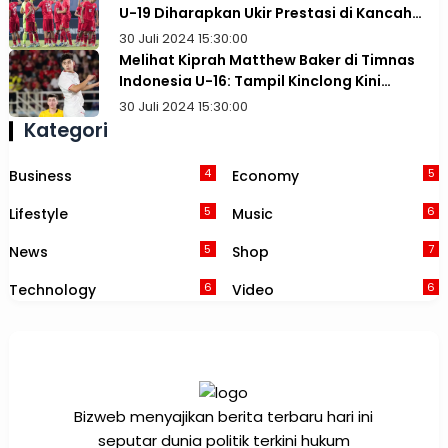
U-19 Diharapkan Ukir Prestasi di Kancah
Asia
30 Juli 2024 15:30:00
Melihat Kiprah Matthew Baker di Timnas
Indonesia U-16: Tampil Kinclong Kini
Terancam Dibajak Australia
30 Juli 2024 15:30:00
Kategori
4
5
Business
Economy
5
6
Lifestyle
Music
5
7
News
Shop
6
6
Technology
Video
Bizweb menyajikan berita terbaru hari ini
seputar dunia politik terkini hukum