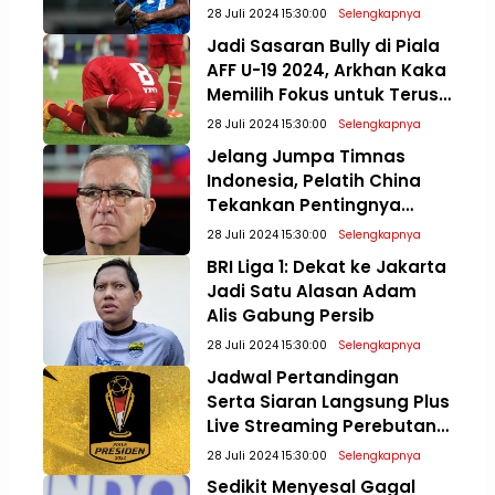
Sepatu
28 Juli 2024 15:30:00
Selengkapnya
Jadi Sasaran Bully di Piala
AFF U-19 2024, Arkhan Kaka
Memilih Fokus untuk Terus
Meningkatkan Diri
28 Juli 2024 15:30:00
Selengkapnya
Jelang Jumpa Timnas
Indonesia, Pelatih China
Tekankan Pentingnya
Mental Bertanding di
28 Juli 2024 15:30:00
Selengkapnya
Kualifikasi Piala Dunia 2026
BRI Liga 1: Dekat ke Jakarta
Jadi Satu Alasan Adam
Alis Gabung Persib
28 Juli 2024 15:30:00
Selengkapnya
Jadwal Pertandingan
Serta Siaran Langsung Plus
Live Streaming Perebutan
Posisi Tiga dan Final Piala
28 Juli 2024 15:30:00
Selengkapnya
Presiden 2024
Sedikit Menyesal Gagal