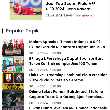
Jadi Top Scorer Piala AFF
U-19 2024, Jens Raven:
Paling Penting Juara!
29 Juli 2024 15:30:00
Selengkapnya
Popular Topik
Malam Apresiasi Timnas Indonesia U-19:
Skuad Garuda Nusantara Dapat Bonus Rp1
Miliar
30 Juli 2024 15:30:00
BRI Liga 1: Persebaya Dapat Sponsor Baru,
Teken Kontrak sampai Usia 100 Tahun
30 Juli 2024 15:30:00
Link Live Streaming Semifinal Piala Presiden
2024 di Vidio: Persis Vs Arema
30 Juli 2024 15:30:00
Dihina Bekas Pemain Bali United, Stefano
Cugurra Teco: Dia Kurang Ajar, Pemalas,
dan Tidak Paham Taktik
30 Juli 2024 15:30:00
Bukan Cuma Level ASEAN, Timnas Indonesia