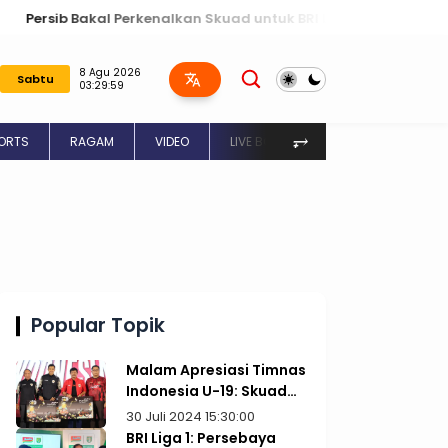
kenalkan Skuad untuk BRI Liga 1 2024 / 2025 dengan Tema Pesta
8 Agu 2026
Sabtu
03:30:00
⥅
ORTS
RAGAM
VIDEO
LIVE BOLA
JADWAL BOLA
Popular Topik
Malam Apresiasi Timnas
Indonesia U-19: Skuad
Garuda Nusantara
30 Juli 2024 15:30:00
Dapat Bonus Rp1 Miliar
BRI Liga 1: Persebaya