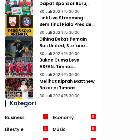
Dapat Sponsor Baru,
Teken Kontrak sampai
30 Juli 2024 15:30:00
Usia 100 Tahun
Link Live Streaming
Semifinal Piala Presiden
2024 di Vidio: Persis Vs
30 Juli 2024 15:30:00
Arema
Dihina Bekas Pemain
Bali United, Stefano
Cugurra Teco: Dia
30 Juli 2024 15:30:00
Kurang Ajar, Pemalas,
Bukan Cuma Level
dan Tidak Paham Taktik
ASEAN, Timnas
Indonesia U-19
30 Juli 2024 15:30:00
Diharapkan Ukir
Melihat Kiprah Matthew
Prestasi di Kancah Asia
Baker di Timnas
Indonesia U-16: Tampil
30 Juli 2024 15:30:00
Kinclong Kini Terancam
Kategori
Dibajak Australia
4
5
Business
Economy
5
6
Lifestyle
Music