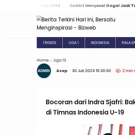
den 2024
Sedikit Menyesal Gagal Jadi Top Scorer Piala AFF U-
TRENDS
LIGA 1
INDONESIA
PIALA 
Home
Liga 13
Asep
30 Juli 2024 15:30:00
2 min 
Bocoran dari Indra Sjafri: 
di Timnas Indonesia U-19