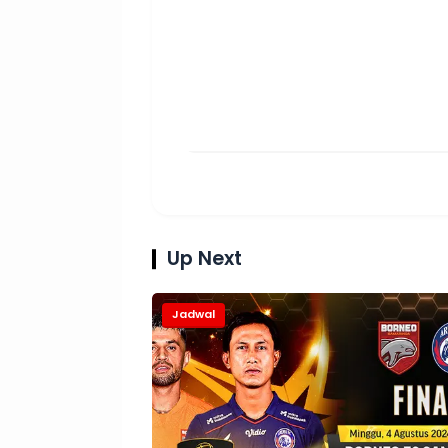
Up Next
Jadwal