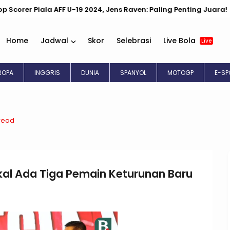
19 2024, Jens Raven: Paling Penting Juara!
Persib Bakal Per
Home
Jadwal
Skor
Selebrasi
Live Bola
Live
EROPA
INGGRIS
DUNIA
SPANYOL
MOTOGP
E-SP
read
Bakal Ada Tiga Pemain Keturunan Baru