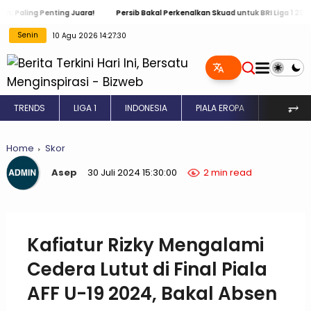
g Penting Juara!
Persib Bakal Perkenalkan Skuad untuk BRI Liga 1 2024 / 2025
Senin
10 Agu 2026 14:27:31
⥅
TRENDS
LIGA 1
INDONESIA
PIALA EROPA
INGGRIS
Home
Skor
Asep
30 Juli 2024 15:30:00
2 min read
Kafiatur Rizky Mengalami
Cedera Lutut di Final Piala
AFF U-19 2024, Bakal Absen