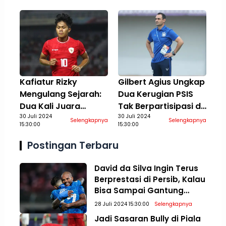
Terbaik
Kafiatur Rizky
Gilbert Agius Ungkap
Mengulang Sejarah:
Dua Kerugian PSIS
Dua Kali Juara
Tak Berpartisipasi di
Bersama Timnas
30 Juli 2024
Piala Presiden 2024:
30 Juli 2024
Selengkapnya
Selengkapnya
15:30:00
15:30:00
Indonesia Kelompok
Aspek Finansial Ikut
Umur
Terdampak
Postingan Terbaru
David da Silva Ingin Terus
Berprestasi di Persib, Kalau
Bisa Sampai Gantung
Sepatu
28 Juli 2024 15:30:00
Selengkapnya
Jadi Sasaran Bully di Piala