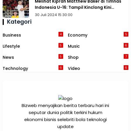
Melihat Kiprah Matthew Baker di Timnas
Indonesia U-16: Tampil Kinclong Kini
Terancam Dibajak Australia
30 Juli 2024 15:30:00
Kategori
4
5
Business
Economy
5
6
Lifestyle
Music
5
7
News
Shop
6
6
Technology
Video
Bizweb menyajikan berita terbaru hari ini
seputar dunia politik terkini hukum
ekonomi bisnis selebriti bola teknologi
update