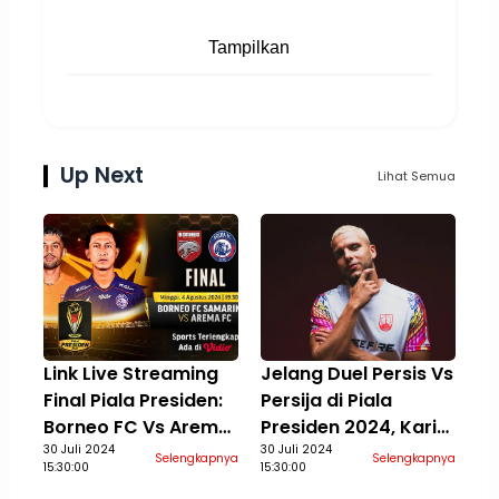
Tampilkan
Up Next
Lihat Semua
Link Live Streaming
Jelang Duel Persis Vs
Final Piala Presiden:
Persija di Piala
Borneo FC Vs Arema
Presiden 2024, Karim
di Vidio, 4 Agustus
30 Juli 2024
Rossi Berusaha
30 Juli 2024
Selengkapnya
Selengkapnya
15:30:00
15:30:00
2024
Temukan Performa