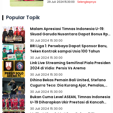
Paling Penting Juara!
29 Juli 2024 15:30:00
Selengkapnya
Popular Topik
Malam Apresiasi Timnas Indonesia U-19:
Skuad Garuda Nusantara Dapat Bonus Rp1
Miliar
30 Juli 2024 15:30:00
BRI Liga 1: Persebaya Dapat Sponsor Baru,
Teken Kontrak sampai Usia 100 Tahun
30 Juli 2024 15:30:00
Link Live Streaming Semifinal Piala Presiden
2024 di Vidio: Persis Vs Arema
30 Juli 2024 15:30:00
Dihina Bekas Pemain Bali United, Stefano
Cugurra Teco: Dia Kurang Ajar, Pemalas,
dan Tidak Paham Taktik
30 Juli 2024 15:30:00
Bukan Cuma Level ASEAN, Timnas Indonesia
U-19 Diharapkan Ukir Prestasi di Kancah
Asia
30 Juli 2024 15:30:00