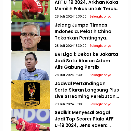
AFF U-19 2024, Arkhan Kaka
Memilih Fokus untuk Terus
Meningkatkan Diri
28 Juli 2024 15:30:00
Selengkapnya
Jelang Jumpa Timnas
Indonesia, Pelatih China
Tekankan Pentingnya
Mental Bertanding di
28 Juli 2024 15:30:00
Selengkapnya
Kualifikasi Piala Dunia 2026
BRI Liga 1: Dekat ke Jakarta
Jadi Satu Alasan Adam
Alis Gabung Persib
28 Juli 2024 15:30:00
Selengkapnya
Jadwal Pertandingan
Serta Siaran Langsung Plus
Live Streaming Perebutan
Posisi Tiga dan Final Piala
28 Juli 2024 15:30:00
Selengkapnya
Presiden 2024
Sedikit Menyesal Gagal
Jadi Top Scorer Piala AFF
U-19 2024, Jens Raven: