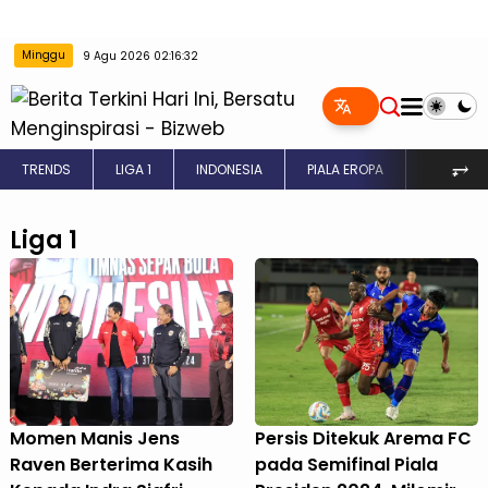
Minggu
9 Agu 2026 02:16:32
⥅
TRENDS
LIGA 1
INDONESIA
PIALA EROPA
INGGRIS
Liga 1
Momen Manis Jens
Persis Ditekuk Arema FC
Raven Berterima Kasih
pada Semifinal Piala