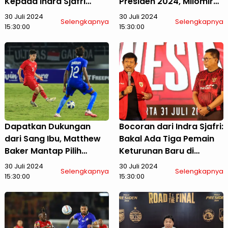
Kepada Indra Sjafri
Presiden 2024, Milomir
Karena Diberi
Seslija: Faktor
30 Juli 2024
30 Juli 2024
Selengkapnya
Selengkapnya
Kesempatan di Timnas
Keberuntungan yang
15:30:00
15:30:00
Indonesia U-19
Berlaku
Dapatkan Dukungan
Bocoran dari Indra Sjafri:
dari Sang Ibu, Matthew
Bakal Ada Tiga Pemain
Baker Mantap Pilih
Keturunan Baru di
Timnas Indonesia
Timnas Indonesia U-19
30 Juli 2024
30 Juli 2024
Selengkapnya
Selengkapnya
Ketimbang Australia
15:30:00
15:30:00